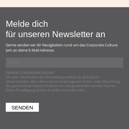
Melde dich
für unseren Newsletter an
Gerne senden wir dir Neuigkeiten rund um das Corporate Culture
Jam an deine E-Mail-Adresse.
EINVERSTÄNDNISERKLÄRUNG
Mit dem Abschicken der Anmeldung erklärst du dich damit
einverstanden, dass deine personenbezogenen Daten unter Beachtung
des gesetzlichen Datenschutzes von uns gespeichert werden können.
Deine Einwilligung kannst du jederzeit widerrufen.
SENDEN